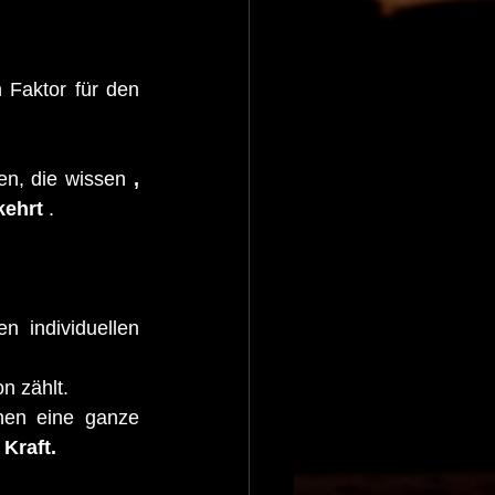
Faktor für den 
en, die wissen 
, 
kehrt
 .
individuellen 
n zählt.
nen eine ganze 
Kraft.