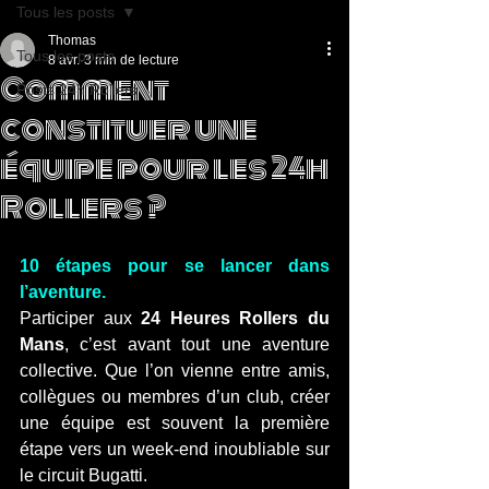
Tous les posts
Thomas
Tous les posts
8 avr.
3 min de lecture
Comment
Posts 24h Rollers
constituer une
équipe pour les 24h
Rollers ?
10 étapes pour se lancer dans 
l’aventure.
Participer aux 
24 Heures Rollers du 
Mans
, c’est avant tout une aventure 
collective. Que l’on vienne entre amis, 
collègues ou membres d’un club, créer 
une équipe est souvent la première 
étape vers un week-end inoubliable sur 
le circuit Bugatti.