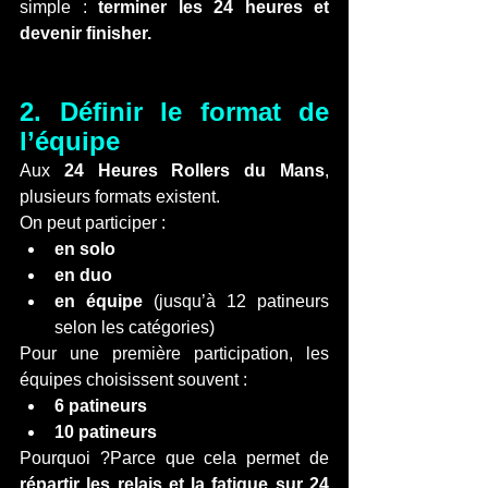
simple : 
terminer les 24 heures et 
devenir finisher.
2. Définir le format de 
l’équipe
Aux 
24 Heures Rollers du Mans
, 
plusieurs formats existent.
On peut participer :
en solo
en duo
en équipe
 (jusqu’à 12 patineurs 
selon les catégories)
Pour une première participation, les 
équipes choisissent souvent :
6 patineurs
10 patineurs
Pourquoi ?Parce que cela permet de 
répartir les relais et la fatigue sur 24 