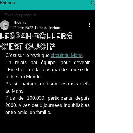
Entrada
Tous les posts
Thomas
Tous les posts
11 ene 2023
1 min de lectura
LES 24H ROLLERS
Posts 24h Rollers
C’EST QUOI ?
C’est sur le mythique 
circuit du Mans
. 
En relais par équipe, pour devenir 
‘’Finisher’’ de la plus grande course de 
rollers au Monde. 
Plaisir, partage, défi sont les mots clefs 
au Mans.
Plus de 100.000 participants depuis 
2000, vivez deux journées inoubliables 
entre amis, en famille. 