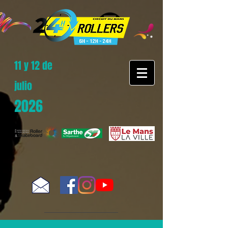
11 y 12 de
julio
2026