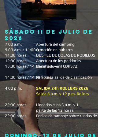
SÁBADO 11 DE JULIO DE
2026
7:00 a.m.
Apertura del camping
9:00 a.m. / 11:00 a.m.
Colección de baberos
11:00 horas.
DESFILE DE BOLAS DE RODILLOS
12:30 horas.
Apertura de los paddocks
13:30 horas / 14:30 horas.
Desafío Juvenil CDRS72
14:00 horas / 14:30 horas.
Parrilla de salida de clasificación
4:00 p.m.
SALIDA 24h ROLLERS 2026
Salida 6 a.m. y 12 p.m. Rollers
22:00 horas.
Llegadas a las 6 a.m. y 1.
parte de las 12 horas.
22:30 horas.
Podios de patinaje sobre ruedas de 6 h
DOMINGO, 12 de julio de