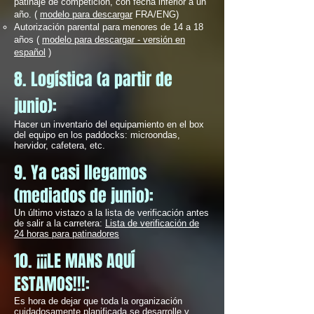
patinaje de competición, con fecha inferior a un
año. (
modelo para descargar
FRA/ENG)
Autorización parental para menores de 14 a 18
años (
modelo para descargar - versión en
español
)
8. Logística (a partir de
junio):
Hacer un inventario del equipamiento en el box
del equipo en los paddocks: microondas,
hervidor, cafetera, etc.
9. Ya casi llegamos
(mediados de junio):
Un último vistazo a la lista de verificación antes
de salir a la carretera:
Lista de verificación de
24 horas para patinadores
10. ¡¡¡LE MANS AQUÍ
ESTAMOS!!!:
Es hora de dejar que toda la organización
cuidadosamente planificada se desarrolle y