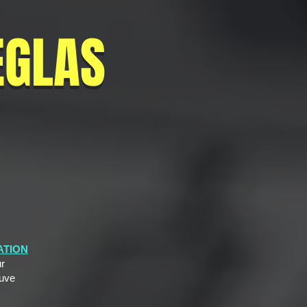
EGLAS
ATION
r
uve