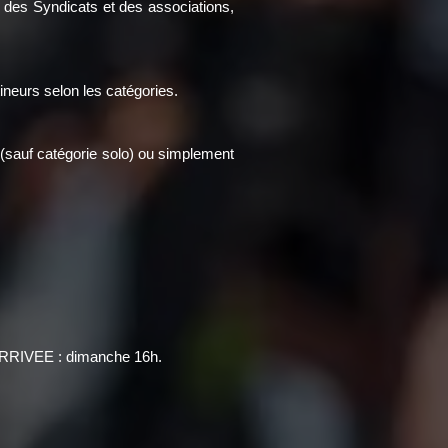
n des Syndicats et des associations,
tineurs selon les catégories.
t (sauf catégorie solo) ou simplement
ARRIVEE : dimanche 16h.