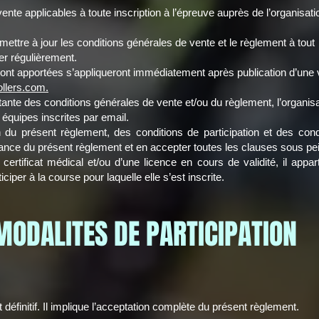
nte applicables à toute inscription à l’épreuve auprès de l’organisati
 mettre à jour les conditions générales de vente et le règlement à tout
er régulièrement.
sont apportées s’appliqueront immédiatement après publication d’une 
llers.com.
ante des conditions générales de vente et/ou du règlement, l’organisa
 équipes inscrites par email.
n du présent règlement, des conditions de participation et des condi
ance du présent règlement et en accepter toutes les clauses sous pein
 certificat médical et/ou d’une licence en cours de validité, il appa
iciper à la course pour laquelle elle s’est inscrite.
 MODALITES DE PARTICIPATION
éfinitif. Il implique l’acceptation complète du présent règlement.