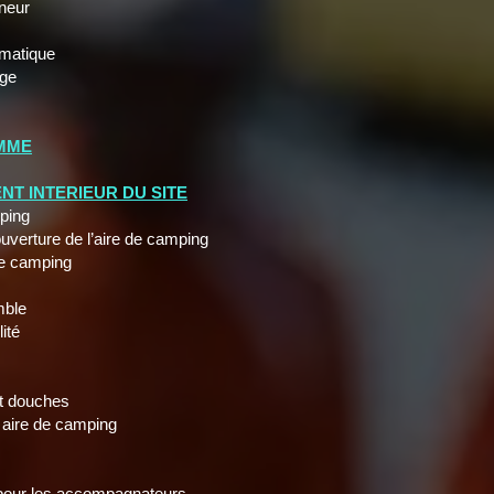
neur
matique
ge
MME
T INTERIEUR DU SITE
ping
rture de l’aire de camping
e camping
ble
ité
 douches
ire de camping
ur les accompagnateurs