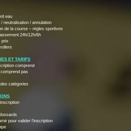
nt eau
eutralisation / annulation
de la course – règles sportives
assement 24h/12h/6h
prix
ollers
ES ET TARIFS
cription comprend
 comprend pas
es catégories
IONS
scription
dossards
 pour valider l’inscription
ipe