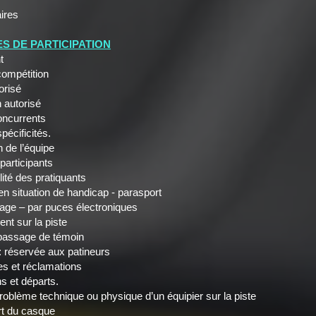
ires
S DE PARTICIPATION
t
mpétition
risé
autorisé
currents
cificités.
e l’équipe
rticipants
 des pratiquants
ituation de handicap - parasport
 – par puces électroniques
 sur la piste
assage de témoin
réservée aux patineurs
s et réclamations
 et départs.
ème technique ou physique d’un équipier sur la piste
t du casque