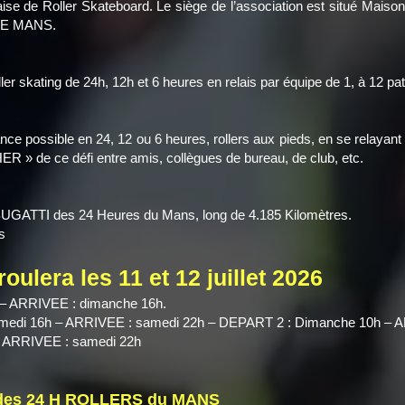
çaise de Roller Skateboard. Le siège de l’association est situé Maiso
 LE MANS.
oller skating de 24h, 12h et 6 heures en relais par équipe de 1, à 12 pa
ance possible en 24, 12 ou 6 heures, rollers aux pieds, en se relayan
ER » de ce défi entre amis, collègues de bureau, de club, etc.
BUGATTI des 24 Heures du Mans, long de 4.185 Kilomètres.
s
oulera les 11 et 12 juillet 2026
 – ARRIVEE : dimanche 16h.
amedi 16h – ARRIVEE : samedi 22h – DEPART 2 : Dimanche 10h – 
– ARRIVEE : samedi 22h
f des 24 H ROLLERS du MANS