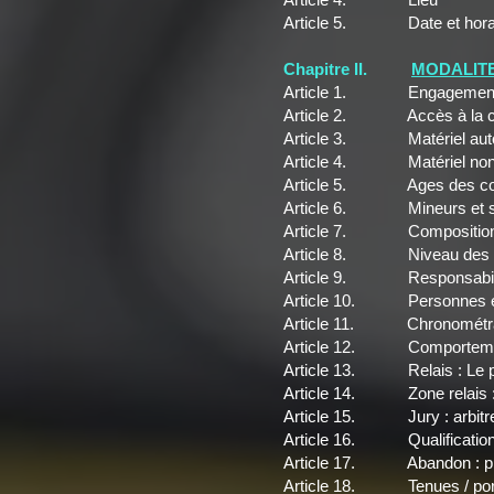
Article 5. Date et hora
Chapitre II.
MODALITE
Article 1. Engagemen
Article 2. Accès à la co
Article 3. Matériel auto
Article 4. Matériel non 
Article 5. Ages des con
Article 6. Mineurs et spé
Article 7. Composition d
Article 8. Niveau des pa
Article 9. Responsabilité
Article 10. Personnes en s
Article 11. Chronométrage
Article 12. Comportement
Article 13. Relais : Le p
Article 14. Zone relais : 
Article 15. Jury : arbitre
Article 16. Qualifications
Article 17. Abandon : probl
Article 18. Tenues / por