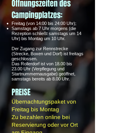
Öffnungszeiten des
Campingplatzes:
Freitag (von 14:00 bis 24:00 Uhr);
Samstags ab 7 Uhr morgens (die
Rezeption schließt samstags um 14
Uhr) bis Montag um 10 Uhr.
Der Zugang zur Rennstrecke
(Strecke, Boxen und Dorf) ist freitags
geschlossen.
Das Rollerdorf ist von 18.00 bis
23.00 Uhr (Verpflegung und
Startnummernausgabe) geöffnet,
samstags bereits ab 8.00 Uhr.
PREISE
Übernachtungspaket von
Freitag bis Montag
Zu bezahlen online bei
Reservierung
oder vor Ort
am Eingang.