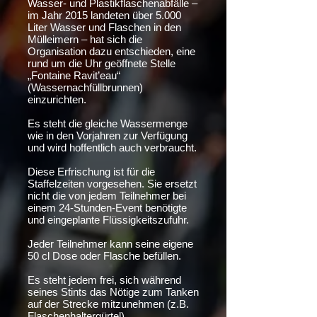
Wasser- und Plastikflaschenabfälle –
im Jahr 2015 landeten über 5.000
Liter Wasser und Flaschen in den
Mülleimern – hat sich die
Organisation dazu entschieden, eine
rund um die Uhr geöffnete Stelle
„Fontaine Ravit’eau“
(Wassernachfüllbrunnen)
einzurichten.
Es steht die gleiche Wassermenge
wie in den Vorjahren zur Verfügung
und wird hoffentlich auch verbraucht.
Diese Erfrischung ist für die
Staffelzeiten vorgesehen. Sie ersetzt
nicht die von jedem Teilnehmer bei
einem 24-Stunden-Event benötigte
und eingeplante Flüssigkeitszufuhr.
Jeder Teilnehmer kann seine eigene
50 cl Dose oder Flasche befüllen.
Es steht jedem frei, sich während
seines Stints das Nötige zum Tanken
auf der Strecke mitzunehmen (z.B.
Flaschenhaltergürtel).