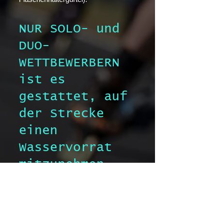
NUR SOLO- und
DUO-
WETTBEWERBERN
ist es
gestattet, auf
der Strecke
einen
Wasservorrat
.
mitzunehmen
Die Organisation hat für sie eine
Tankmöglichkeit im Solo-
Teppichbereich am Anfang der
Zielgeraden bereitgestellt.