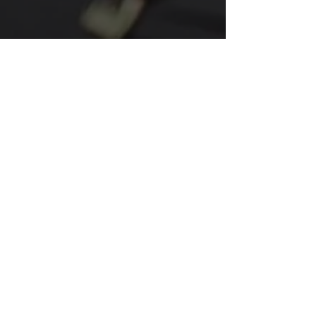
Frais de gestion solo et duo : 7€
Frais de gestion équipes : 9€
BUSINESS TEAM
1879€ HT (2255 € TTC) -
voir les