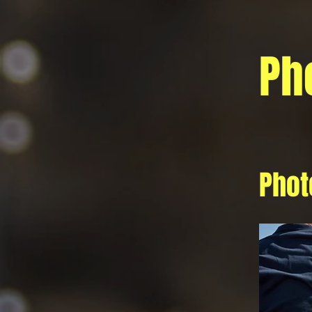
Ph
Phot