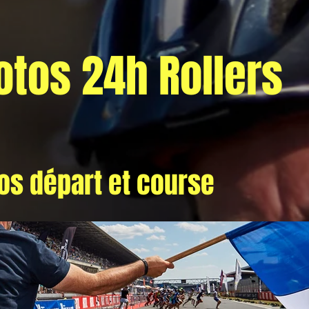
otos 24h Rollers
os départ et course