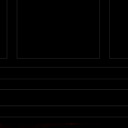
Nutrition,
Com
récupération &
une
sommeil : les clés pour
24h