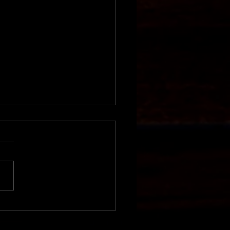
ment constituer
 équipe pour les
 Rollers ?