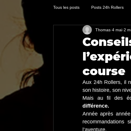
Tous les posts
Posts 24h Rollers
Thomas
4 mai
2 m
Conseil
l’expér
course
Aux 24h Rollers, il 
son histoire, son niv
Mais au fil des éd
différence.
Année après année, 
recommandations si
l’aventure.