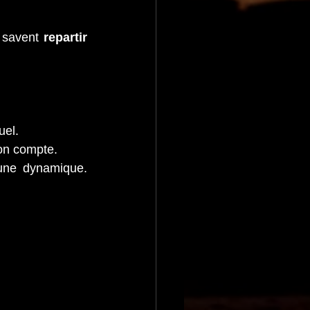
 savent 
repartir 
uel.
on compte.
Un mot, un sourire, un soutien au bon moment peuvent relancer toute une dynamique. 